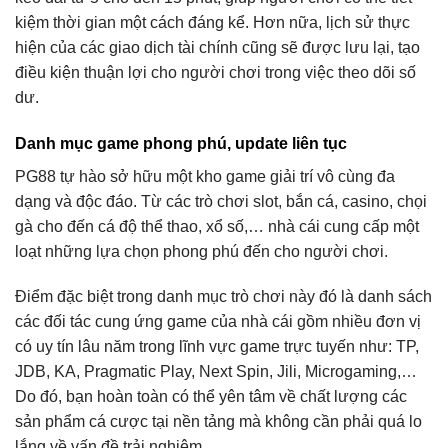
kiệm thời gian một cách đáng kể. Hơn nữa, lịch sử thực
hiện của các giao dịch tài chính cũng sẽ được lưu lại, tạo
điều kiện thuận lợi cho người chơi trong việc theo dõi số
dư.
Danh mục game phong phú, update liên tục
PG88 tự hào sở hữu một kho game giải trí vô cùng đa
dạng và độc đáo. Từ các trò chơi slot, bắn cá, casino, chọi
gà cho đến cá độ thể thao, xổ số,… nhà cái cung cấp một
loạt những lựa chọn phong phú đến cho người chơi.
Điểm đặc biệt trong danh mục trò chơi này đó là danh sách
các đối tác cung ứng game của nhà cái gồm nhiều đơn vị
có uy tín lâu năm trong lĩnh vực game trực tuyến như: TP,
JDB, KA, Pragmatic Play, Next Spin, Jili, Microgaming,…
Do đó, bạn hoàn toàn có thể yên tâm về chất lượng các
sản phẩm cá cược tại nền tảng mà không cần phải quá lo
lắng về vấn đề trải nghiệm.