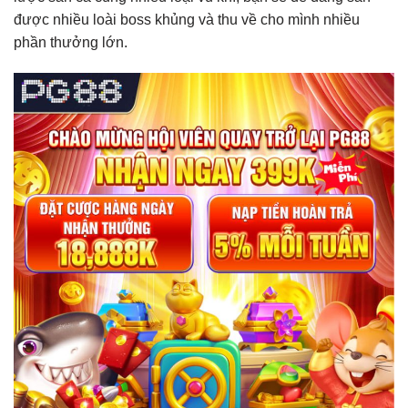
được nhiều loài boss khủng và thu về cho mình nhiều
phần thưởng lớn.