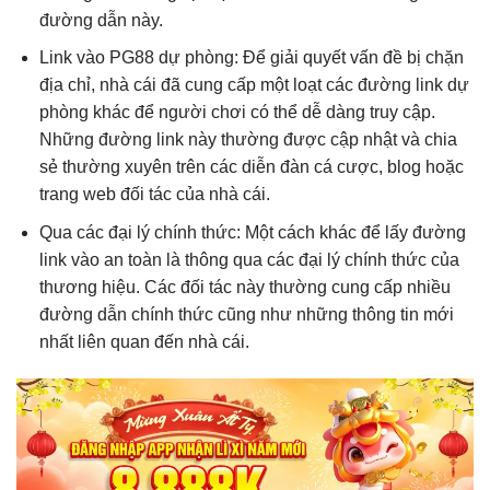
đường dẫn này.
Link vào PG88 dự phòng: Để giải quyết vấn đề bị chặn
địa chỉ, nhà cái đã cung cấp một loạt các đường link dự
phòng khác để người chơi có thể dễ dàng truy cập.
Những đường link này thường được cập nhật và chia
sẻ thường xuyên trên các diễn đàn cá cược, blog hoặc
trang web đối tác của nhà cái.
Qua các đại lý chính thức: Một cách khác để lấy đường
link vào an toàn là thông qua các đại lý chính thức của
thương hiệu. Các đối tác này thường cung cấp nhiều
đường dẫn chính thức cũng như những thông tin mới
nhất liên quan đến nhà cái.