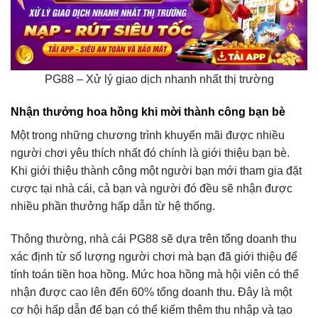
PG88 – Xử lý giao dịch nhanh nhất thị trường
Nhận thưởng hoa hồng khi mời thành công bạn bè
Một trong những chương trình khuyến mãi được nhiều
người chơi yêu thích nhất đó chính là giới thiệu bạn bè.
Khi giới thiệu thành công một người bạn mới tham gia đặt
cược tại nhà cái, cả bạn và người đó đều sẽ nhận được
nhiều phần thưởng hấp dẫn từ hệ thống.
Thông thường, nhà cái PG88 sẽ dựa trên tổng doanh thu
xác định từ số lượng người chơi mà bạn đã giới thiệu để
tính toán tiền hoa hồng. Mức hoa hồng mà hội viên có thể
nhận được cao lên đến 60% tổng doanh thu. Đây là một
cơ hội hấp dẫn để bạn có thể kiếm thêm thu nhập và tạo