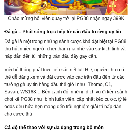
Chào mừng hội viên quay trở lại PG88 nhận ngay 399K
Đá gà – Phát sóng trực tiếp từ các đấu trường uy tín
Đá gà là một trong những sảnh cược khá đặt biệt tại PG88,
thu hút nhiều người chơi tham gia nhờ vào sự kịch tính và
hấp dẫn đến từ những trận đấu đầy gay cấn.
Với hệ thống phát trực tiếp sắc nét full HD, người chơi có
thể dễ dàng xem và đặt cược vào các trận đấu đến từ các
trường gà uy tín hàng đầu thế giới như: Thomo, C1,
Savan, WS168… Bên cạnh đó, những dịch vụ đi kèm sảnh
chọi kê PG88 như: bình luận viên, cập nhật kèo cược, tỷ lệ
odds đều hứa hẹn mang đến trải nghiệm giải trí hấp dẫn
cho cược thủ
Cá độ thể thao với sự đa dạng trong bộ môn