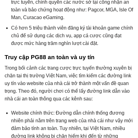
trực tuyến, chính quyền các nước sở tại công nhận an
toàn và bảo chứng hoạt động như: Pagcor, MGA, Isle Of
Man, Curacao eGaming.
Có hơn 5 triệu thành viên đăng ký tài khoản game chính
chủ để sử dụng các dịch vụ, app cá cược cũng đạt
được mức hàng trăm nghìn lượt cài đặt.
Truy cập PG88
an toàn và uy tín
Trong bối cảnh các trang cược trực tuyến thường xuyên bị
chặn tại thị trường Việt Nam, việc tìm kiếm các đường link
uy tín vào website của nhà cái trở thành một vấn đề quan
trọng. Theo đó, người chơi có thể lấy đường link dẫn vào
nhà cái an toàn thông qua các kênh sau:
Website chính thức: Đường dẫn chính thống đương
nhiên phải nằm trên trang web của nhà cái như vậy mới
đảm bảo tính an toàn. Tuy nhiên, tại Việt Nam, nhiều
đường link không bị chặn hiếm khi đến từ những