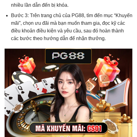
nhiều lần dẫn đến bị khóa.
Bước 3: Trên trang chủ của PG88, tìm đến mục “Khuyến
mãi”, chọn ưu đãi mà bạn muốn tham gia, đọc kỹ các
điều khoản điều kiện và yêu cầu, sau đó hoàn thành
các bước theo hướng dẫn để nhận thưởng.