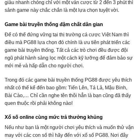
giàu nhanh chóng chỉ với một ván cược từ 2 đến 3 phút thì
sảnh game này chắc chắn là một lựa chọn tuyệt vời.
Game bài truyền thống đậm chất dân gian
Để có thể đứng vững tại thị trường cá cược Việt Nam thì
điều mà PG88 lựa chọn đó chính là ưu tiên phát triển các
game bài truyền thống. Tất cả các trò chơi đều được đội
ngũ phát hành sàng lọc một cách kỹ lưỡng để đảm bảo sự
mới mẻ và hấp dẫn cho người chơi.
Trong đó các game bài truyền thống PG88 được yêu thích
nhất có thể kể đến bao gồm: Tiến Lên, Tá Lả, Mậu Binh,
Bài Cào,… Chỉ cần nghe tên thôi hẳn là bạn cũng đã thấy
quen thuộc rồi phải không nào!
Xổ số online cùng mức trả thưởng khủng
Nếu như bạn là một người chơi yêu thích và muốn thử vận
may với các con số thì hãy đến với xổ số PG88. Nơi đây