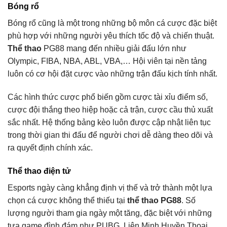
Bóng rổ
Bóng rổ cũng là một trong những bộ môn cá cược đặc biệt
phù hợp với những người yêu thích tốc độ và chiến thuật.
Thể thao
PG88 mang đến nhiều giải đấu lớn như
Olympic, FIBA, NBA, ABL, VBA,… Hội viên tại nền tảng
luôn có cơ hội đặt cược vào những trận đấu kịch tính nhất.
Các hình thức cược phổ biến gồm cược tài xỉu điểm số,
cược đội thắng theo hiệp hoặc cả trận, cược cầu thủ xuất
sắc nhất. Hệ thống bảng kèo luôn được cập nhật liên tục
trong thời gian thi đấu để người chơi dễ dàng theo dõi và
ra quyết định chính xác.
Thể thao điện tử
Esports ngày càng khẳng định vị thế và trở thành một lựa
chọn cá cược không thể thiếu tại
thể thao PG88
. Số
lượng người tham gia ngày một tăng, đặc biệt với những
tựa game đình đám như PUBG, Liên Minh Huyền Thoại