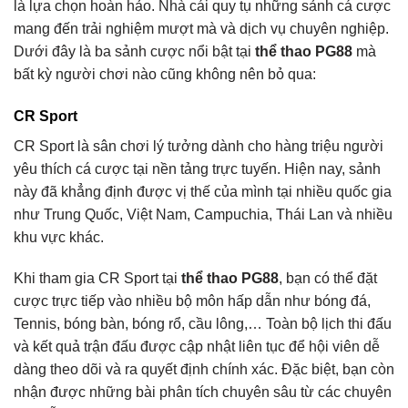
là lựa chọn hoàn hảo. Nhà cái quy tụ những sảnh cá cược
mang đến trải nghiệm mượt mà và dịch vụ chuyên nghiệp.
Dưới đây là ba sảnh cược nổi bật tại
thể thao PG88
mà
bất kỳ người chơi nào cũng không nên bỏ qua:
CR Sport
CR Sport là sân chơi lý tưởng dành cho hàng triệu người
yêu thích cá cược tại nền tảng trực tuyến. Hiện nay, sảnh
này đã khẳng định được vị thế của mình tại nhiều quốc gia
như Trung Quốc, Việt Nam, Campuchia, Thái Lan và nhiều
khu vực khác.
Khi tham gia CR Sport tại
thể thao PG88
, bạn có thể đặt
cược trực tiếp vào nhiều bộ môn hấp dẫn như bóng đá,
Tennis, bóng bàn, bóng rổ, cầu lông,… Toàn bộ lịch thi đấu
và kết quả trận đấu được cập nhật liên tục để hội viên dễ
dàng theo dõi và ra quyết định chính xác. Đặc biệt, bạn còn
nhận được những bài phân tích chuyên sâu từ các chuyên