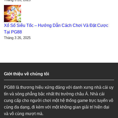
Xổ Số Siêu Tốc – Hướng Dẫn Cách Chơi Và Đặt Cược
Tại PG88
Tháng 3 26, 2025
Giới thiệu về chúng tôi​
PG88 là thương hiệu xứng đáng với danh xưng nhà cái uy
tín và sòng phẳng bậc nhất thị trường châu Á. Nhà cái
cung cấp cho người chơi một hệ thống game trực tuyến vô
cùng đa dạng, đi kèm với một không gian giải trí hiện đại
và vô cùng mượt mà.