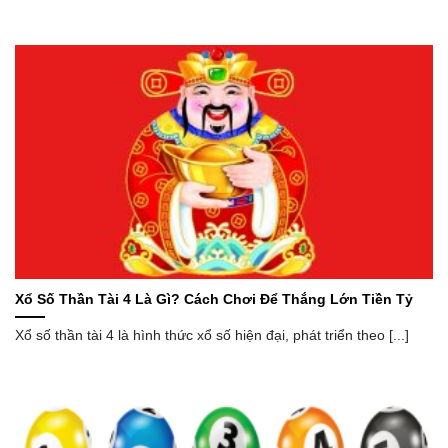
Xổ Số Thần Tài 4 Là Gì? Cách Chơi Để Thắng Lớn Tiền Tỷ
Xổ số thần tài 4 là hình thức xổ số hiện đại, phát triển theo [...]