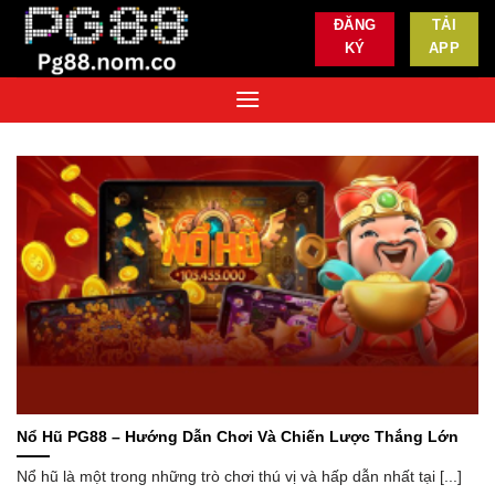
Bỏ
ĐĂNG
TẢI
qua
KÝ
APP
nội
dung
Nổ Hũ PG88 – Hướng Dẫn Chơi Và Chiến Lược Thắng Lớn
Nổ hũ là một trong những trò chơi thú vị và hấp dẫn nhất tại [...]