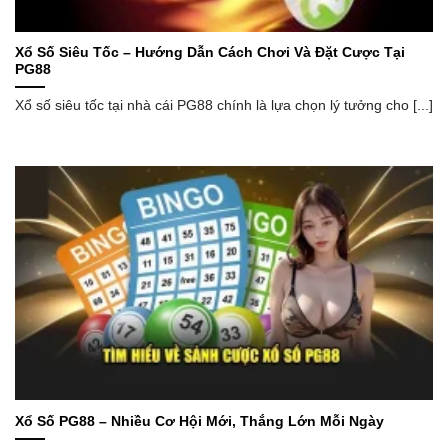
Xổ Số Siêu Tốc – Hướng Dẫn Cách Chơi Và Đặt Cược Tại
PG88
Xổ số siêu tốc tại nhà cái PG88 chính là lựa chọn lý tưởng cho [...]
Xổ Số PG88 – Nhiều Cơ Hội Mới, Thắng Lớn Mỗi Ngày