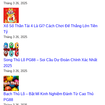
Tháng 3 26, 2025
Xổ Số Thần Tài 4 Là Gì? Cách Chơi Để Thắng Lớn Tiền
Tỷ
Tháng 3 26, 2025
Song Thủ Lô PG88 – Soi Cầu Dự Đoán Chính Xác Nhất
2025
Tháng 3 26, 2025
Bạch Thủ Lô – Bật Mí Kinh Nghiệm Đánh Từ Cao Thủ
PG88
Tháng 3 26, 2025