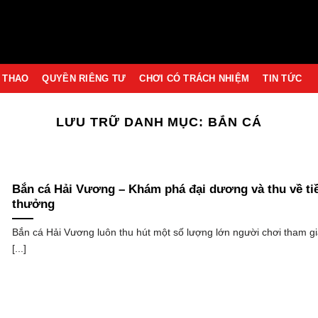
 THAO
QUYỀN RIÊNG TƯ
CHƠI CÓ TRÁCH NHIỆM
TIN TỨC
LƯU TRỮ DANH MỤC:
BẮN CÁ
Bắn cá Hải Vương – Khám phá đại dương và thu về ti
thưởng
Bắn cá Hải Vương luôn thu hút một số lượng lớn người chơi tham g
[...]