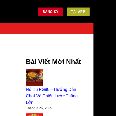
ĐĂNG KÝ
TẢI APP
Bài Viết Mới Nhất
Nổ Hũ PG88 – Hướng Dẫn
Chơi Và Chiến Lược Thắng
Lớn
Tháng 3 26, 2025