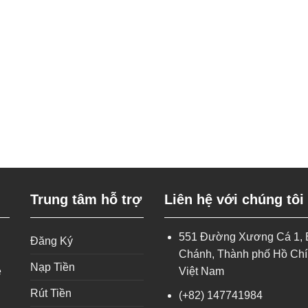
Trung tâm hỗ trợ
Liên hệ với chúng tôi​
551 Đường Xương Cá 1, 
Đăng Ký
Chánh, Thành phố Hồ Chí
Nạp Tiền
ệ
Việt Nam
Rút Tiền
(+82) 147741984