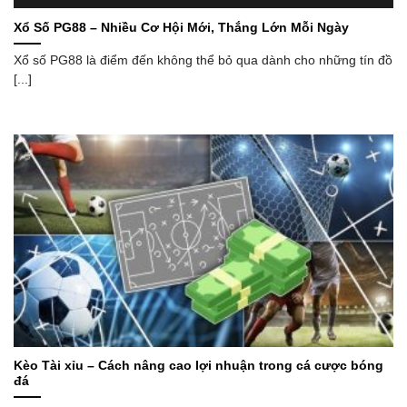
Xổ Số PG88 – Nhiều Cơ Hội Mới, Thắng Lớn Mỗi Ngày
Xổ số PG88 là điểm đến không thể bỏ qua dành cho những tín đồ
[...]
Kèo Tài xỉu – Cách nâng cao lợi nhuận trong cá cược bóng
đá