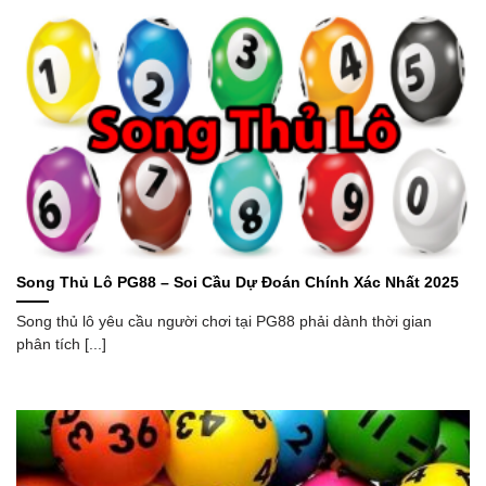
Song Thủ Lô PG88 – Soi Cầu Dự Đoán Chính Xác Nhất 2025
Song thủ lô yêu cầu người chơi tại PG88 phải dành thời gian
phân tích [...]