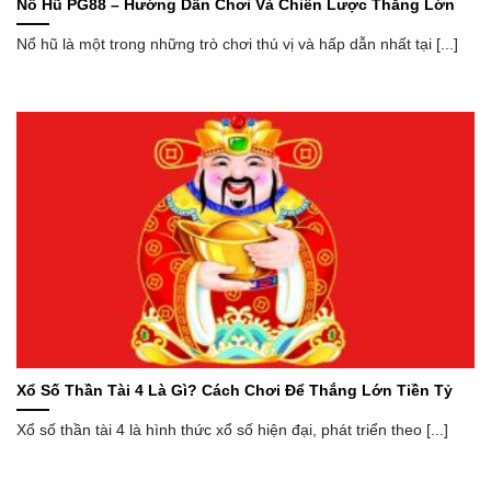
Nổ Hũ PG88 – Hướng Dẫn Chơi Và Chiến Lược Thắng Lớn
Nổ hũ là một trong những trò chơi thú vị và hấp dẫn nhất tại [...]
Xổ Số Thần Tài 4 Là Gì? Cách Chơi Để Thắng Lớn Tiền Tỷ
Xổ số thần tài 4 là hình thức xổ số hiện đại, phát triển theo [...]