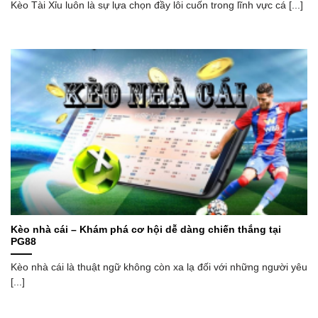
Kèo Tài Xỉu luôn là sự lựa chọn đầy lôi cuốn trong lĩnh vực cá [...]
Kèo nhà cái – Khám phá cơ hội dễ dàng chiến thắng tại
PG88
Kèo nhà cái là thuật ngữ không còn xa lạ đối với những người yêu
[...]