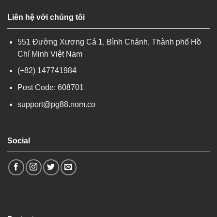
Liên hệ với chúng tôi​
551 Đường Xương Cá 1, Bình Chánh, Thành phố Hồ
Chí Minh Việt Nam
(+82) 147741984
Post Code: 608701
support@pg88.nom.co
Social