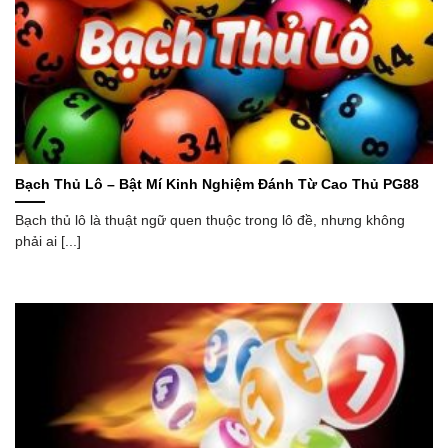
Bạch Thủ Lô – Bật Mí Kinh Nghiệm Đánh Từ Cao Thủ PG88
Bạch thủ lô là thuật ngữ quen thuộc trong lô đề, nhưng không
phải ai [...]